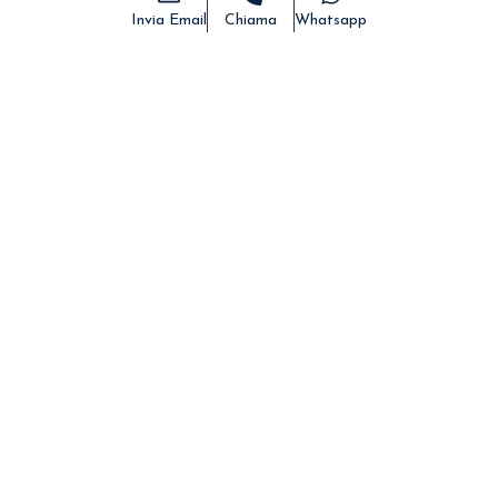
Invia Email
Chiama
Whatsapp
Home
>
Immobili
>
Rustico e Antico Frantoio Ipogeo in
vendita a Salve
DESCRIZIONE
DETTAGLI
FOTO
MAPPA
CONDIVIDI
Rustico e Antico Frantoio
Ipogeo in vendita a Salve
Rif:0318SA
- 73050
Salve
LE,
Italia