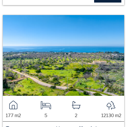
177 m2
5
2
12130 m2