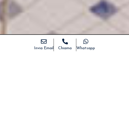
Invia Email
Chiama
Whatsapp
Home
>
Immobili
>
Casa in campagna a Pescoluse
DESCRIZIONE
DETTAGLI
FOTO
MAPPA
CONDIVIDI