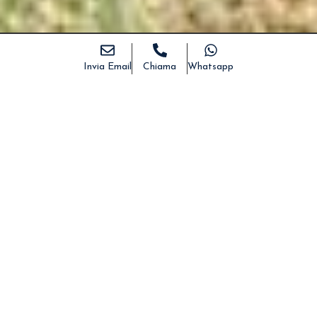
Invia Email
Chiama
Whatsapp
Home
>
Immobili
>
Casetta contadina da ristrutturare
con terreno coltivabile
DESCRIZIONE
DETTAGLI
FOTO
MAPPA
CONDIVIDI
Casetta contadina da