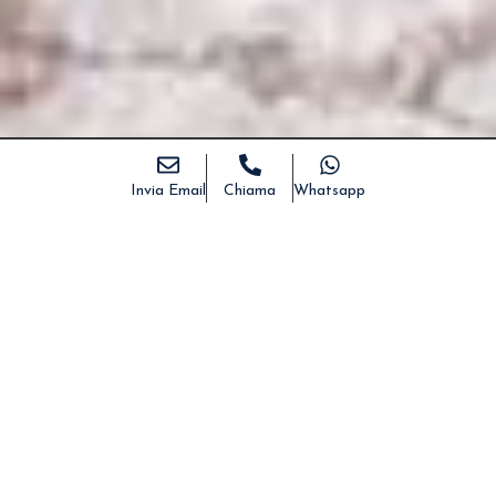
Invia Email
Chiama
Whatsapp
Home
>
Immobili
>
Montesardo, antica liama da
ristrutturare
DESCRIZIONE
DETTAGLI
FOTO
MAPPA
CONDIVIDI