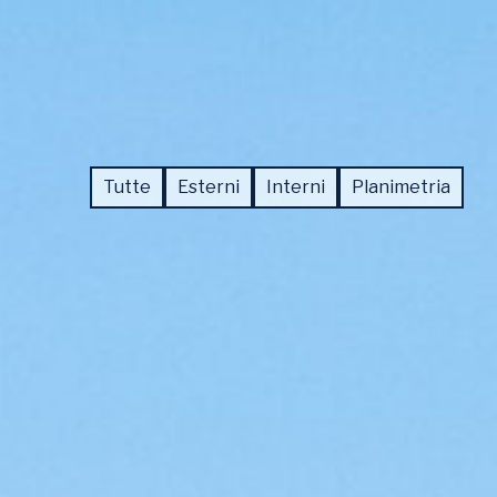
NEWS
CONTATTI
Tutte
Esterni
Interni
Planimetria