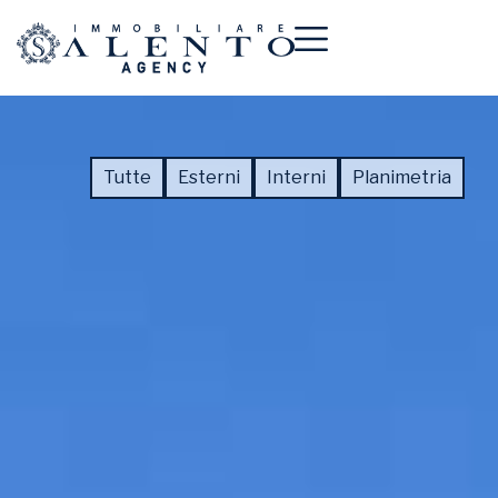
Tutte
Esterni
Interni
Planimetria