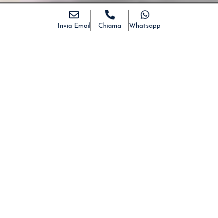
Invia Email
Chiama
Whatsapp
Home
>
Immobili
>
Appartamento in Vendita a Casarano!
DESCRIZIONE
DETTAGLI
FOTO
MAPPA
CONDIVIDI
Appartamento in Vendita
a Casarano!