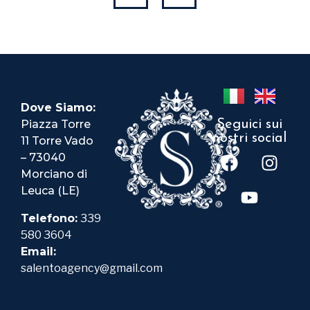
Dove Siamo:
Piazza Torre
Seguici sui
nostri social
11 Torre Vado
– 73040
Morciano di
Leuca (LE)
Telefono:
339
580 3604
Email:
salentoagency@gmail.com