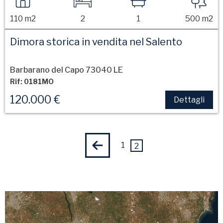
110 m2
2
1
500 m2
Dimora storica in vendita nel Salento
Barbarano del Capo 73040 LE
Rif: 0181MO
120.000 €
Dettagli
1
2