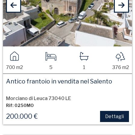
700 m2
5
1
376 m2
Antico frantoio in vendita nel Salento
Morciano di Leuca 73040 LE
Rif: 0250MO
200.000 €
Dettagli