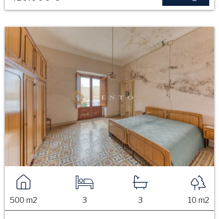
500 m2
3
3
10 m2